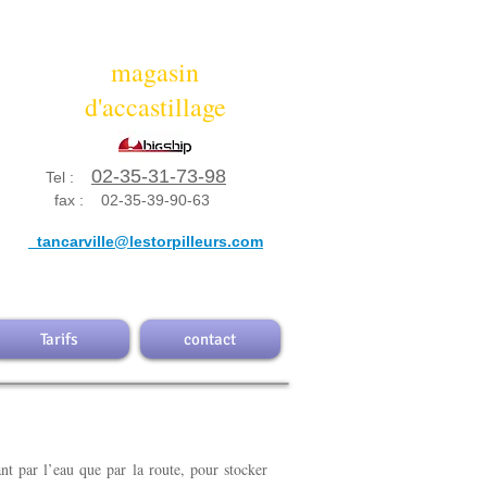
magasin
magasin
d'accastillage
d'accastillage
02-35-31-73-98
Tel :
fax : 02-35-39-90-63
en
mail :
tancarville@lestorpilleurs.com
tancarville@lestorpilleurs.com
Tarifs
contact
ant par l’eau que par la route, pour
stocker