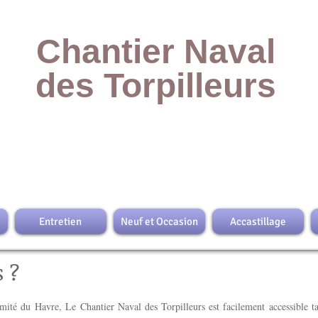
Chantier Naval
des Torpilleurs
 sec près du Havre en seine maitime 76 , entretien bateaux occasions, vente bateaux
,entretien moteurs d'occasions , vente moteurs occasions, vente moteurs neufs ,entreti
ues , vente remorques , pose antifouling , magasin d'acc
astillage dans le port à sec,
 de peinture pour bateaux
Entretien
Neuf et Occasion
Accastillage
 ?
imité du
Havre, Le Chantier Naval des Torpilleurs est facilement accessible t