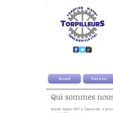
port à
neufs 
remorq
cabine
Accueil
Port à sec
Qui sommes nous
Installé depuis 2007 à Tancarville, à prox